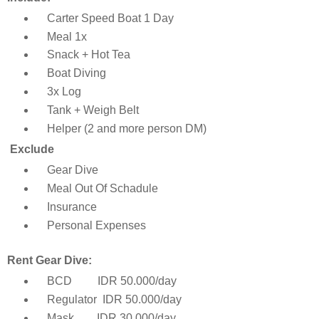
Carter Speed Boat 1 Day
Meal 1x
Snack + Hot Tea
Boat Diving
3x Log
Tank + Weigh Belt
Helper (2 and more person DM)
Exclude
Gear Dive
Meal Out Of Schadule
Insurance
Personal Expenses
Rent Gear Dive:
BCD IDR 50.000/day
Regulator IDR 50.000/day
Mask IDR 30.000/day